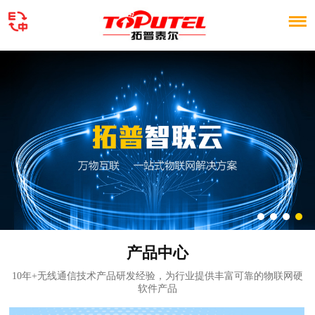
首
页
产
品
拓
中
普
PCBA
心
智
业务
解
联
决
服
云
方
务
新
案
与
闻
关
产品中心
定
资
于
联
10年+无线通信技术产品研发经验，为行业提供丰富可靠的物联网硬
软件产品
制
讯
我
系