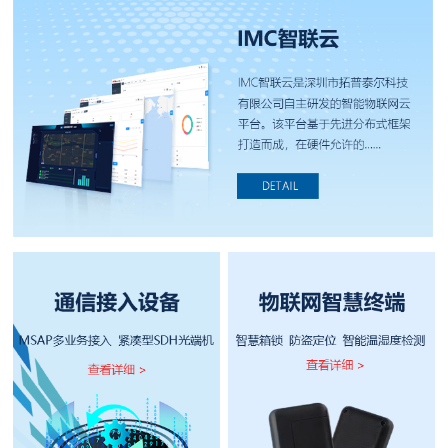
们
我
们