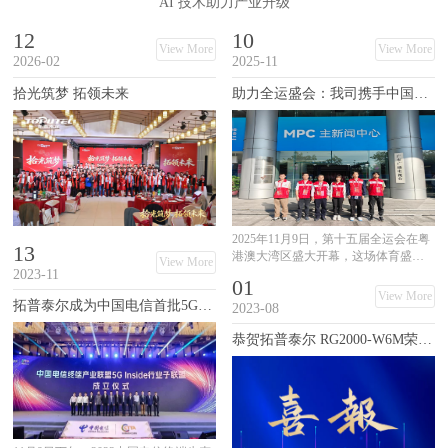
AI 技术助力产业升级
12
10
View More
View More
2026-02
2025-11
拾光筑梦 拓领未来
助力全运盛会：我司携手中国联通，圆满完成第十五届全国运动会开幕式通信服务保障任务
2025年11月9日，第十五届全运会在粤
13
港澳大湾区盛大开幕，这场体育盛事
View More
的背后，是一条必须万无一失的通
2023-11
01
信“生命线”。
View More
拓普泰尔成为中国电信首批5G Inside行业子联盟成员单位
2023-08
恭贺拓普泰尔 RG2000-W6M荣获中国电信5G Inside终端生态认证证书