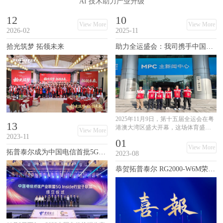
AI 技术助力产业升级
12
10
View More
View More
2026-02
2025-11
拾光筑梦 拓领未来
助力全运盛会：我司携手中国联通，圆满完成第十五届全国运动会开幕式通信服务保障任务
2025年11月9日，第十五届全运会在粤
13
港澳大湾区盛大开幕，这场体育盛事
View More
的背后，是一条必须万无一失的通
2023-11
01
信“生命线”。
View More
拓普泰尔成为中国电信首批5G Inside行业子联盟成员单位
2023-08
恭贺拓普泰尔 RG2000-W6M荣获中国电信5G Inside终端生态认证证书