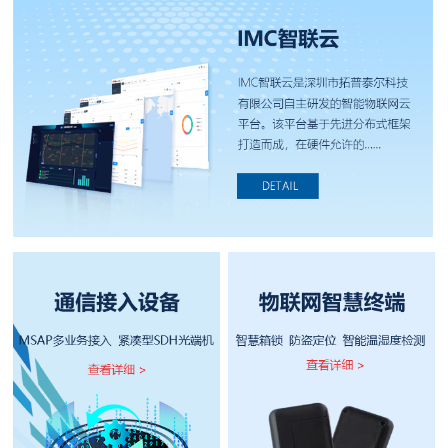
们
我
们