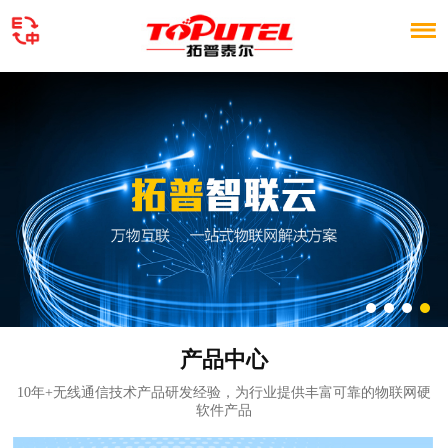
首
页
产
品
拓
中
普
PCBA
心
智
业务
解
联
决
服
云
方
务
新
案
与
闻
关
产品中心
定
资
于
联
10年+无线通信技术产品研发经验，为行业提供丰富可靠的物联网硬
软件产品
制
讯
我
系