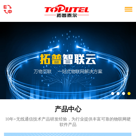
首
页
产
品
拓
中
普
PCBA
心
智
业务
解
联
决
服
云
方
务
新
案
与
闻
关
产品中心
定
资
于
联
10年+无线通信技术产品研发经验，为行业提供丰富可靠的物联网硬
软件产品
制
讯
我
系