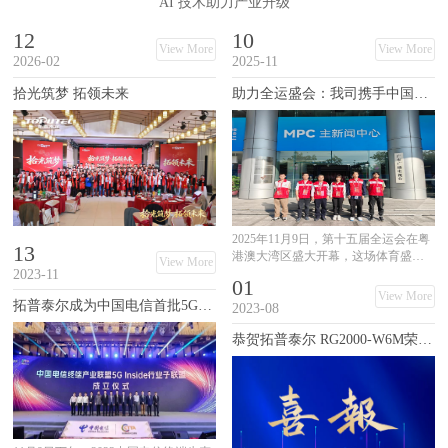
AI 技术助力产业升级
12
10
View More
View More
2026-02
2025-11
拾光筑梦 拓领未来
助力全运盛会：我司携手中国联通，圆满完成第十五届全国运动会开幕式通信服务保障任务
2025年11月9日，第十五届全运会在粤
13
港澳大湾区盛大开幕，这场体育盛事
View More
的背后，是一条必须万无一失的通
2023-11
01
信“生命线”。
View More
拓普泰尔成为中国电信首批5G Inside行业子联盟成员单位
2023-08
恭贺拓普泰尔 RG2000-W6M荣获中国电信5G Inside终端生态认证证书