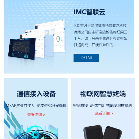
们
我
们